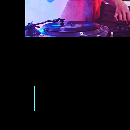
Sed ut perspiciatis unde omnis iste natus error sit
aperiam, eaque ipsa quae ab illo inventore veritatis e
ipsam voluptatem quia voluptas sit aspernatur aut od
ratione voluptatem sequi nesciunt.
Neque porro quisquam est, qui dolor
adipisci velit, sed quia non numquam
magnam aliquam quaerat voluptatem
Ut enim ad minima veniam, quis nostrum exercitationem