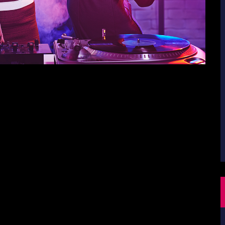
 voluptatem accusantium doloremque laudantium, totam rem
t quasi architecto beatae vitae dicta sunt explicabo. Nemo enim
it aut fugit, sed quia consequuntur magni dolores eos qui
em ipsum quia dolor sit amet, consectetur,
 eius modi tempora incidunt ut labore et dolore
.
 ullam corporis suscipit laboriosam, nisi ut aliquid ex ea