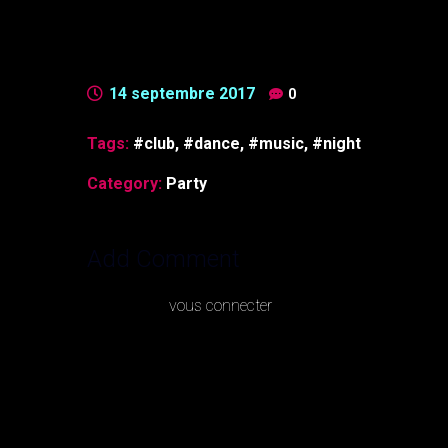
commodi consequatur? Quis autem vel eum iure reprehe
consequatur, vel illum qui dolorem eum fugiat quo vol
14 septembre 2017
0
Tags:
club
,
dance
,
music
,
night
Category:
Party
Add Comment
Vous devez
vous connecter
pour publier un commenta