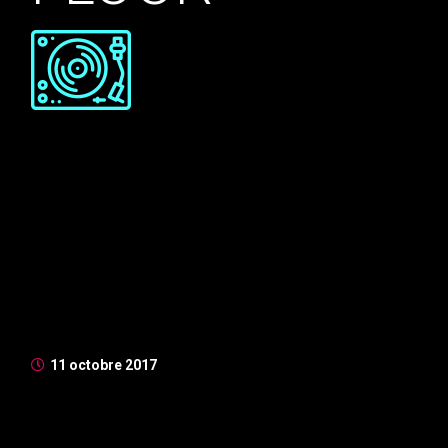
Nunc bibendum tincidunt mauris, at euismod velit
porttitor ut. Mauris at mauris tincidunt, vestibulum
massa sit amet, euismod lorem. Suspendisse vulputate
enim id magna rhoncus congue. Aenean sollicitudin ex
vitae ex laoreet, in mollis sapien molestie. Duis iaculis
fermentum nibh in mollis. Morbi imperdiet, nibh at
suscipit suscipit, velit ex venen ...
11 octobre 2017