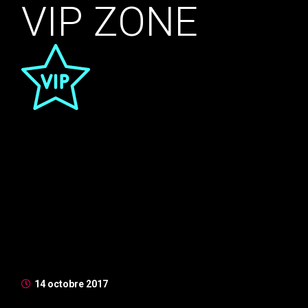
VIP ZONE
Nunc bibendum tincidunt mauris, at euismod velit
porttitor ut. Mauris at mauris tincidunt, vestibulum
massa sit amet, euismod lorem. Suspendisse vulputate
enim id magna rhoncus congue. Aenean sollicitudin ex
vitae ex laoreet, in mollis sapien molestie. Duis iaculis
fermentum nibh in mollis. Morbi imperdiet, nibh at
suscipit suscipit, velit ex venen ...
14 octobre 2017