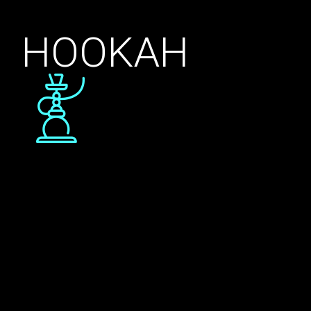
HOOKAH
Nunc bibendum tincidunt mauris, at euismod velit
porttitor ut. Mauris at mauris tincidunt, vestibulum
massa sit amet, euismod lorem. Suspendisse vulputate
enim id magna rhoncus congue. Aenean sollicitudin ex
vitae ex laoreet, in mollis sapien molestie. Duis iaculis
fermentum nibh in mollis. Morbi imperdiet, nibh at
suscipit suscipit, velit ex venen ...