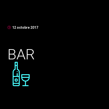
vitae ex laoreet, in mollis sapien molestie. Duis iaculis
fermentum nibh in mollis. Morbi imperdiet, nibh at
suscipit suscipit, velit ex venen ...
12 octobre 2017
BAR
Nunc bibendum tincidunt mauris, at euismod velit
porttitor ut. Mauris at mauris tincidunt, vestibulum
massa sit amet, euismod lorem. Suspendisse vulputate