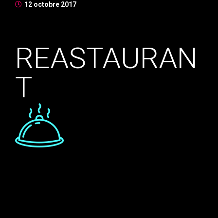
12 octobre 2017
REASTAURAN
T
Nunc bibendum tincidunt mauris, at euismod velit
porttitor ut. Mauris at mauris tincidunt, vestibulum
massa sit amet, euismod lorem. Suspendisse vulputate
enim id magna rhoncus congue. Aenean sollicitudin ex