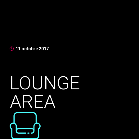
enim id magna rhoncus congue. Aenean sollicitudin ex
vitae ex laoreet, in mollis sapien molestie. Duis iaculis
fermentum nibh in mollis. Morbi imperdiet, nibh at
suscipit suscipit, velit ex venen ...
11 octobre 2017
LOUNGE
AREA