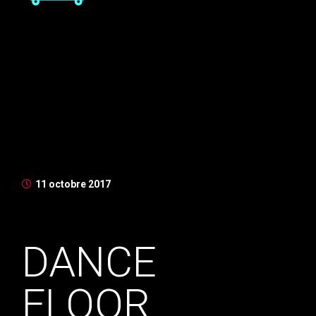
Nunc bibendum tincidunt mauris, at euismod velit
porttitor ut. Mauris at mauris tincidunt, vestibulum
massa sit amet, euismod lorem. Suspendisse vulputate
enim id magna rhoncus congue. Aenean sollicitudin ex
vitae ex laoreet, in mollis sapien molestie. Duis iaculis
fermentum nibh in mollis. Morbi imperdiet, nibh at
suscipit suscipit, velit ex venen ...
11 octobre 2017
DANCE
FLOOR